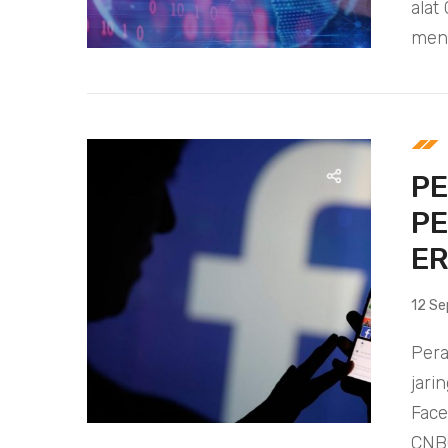
alat
meng
PE
PE
E
12 S
Per
jari
Face
CNBC.