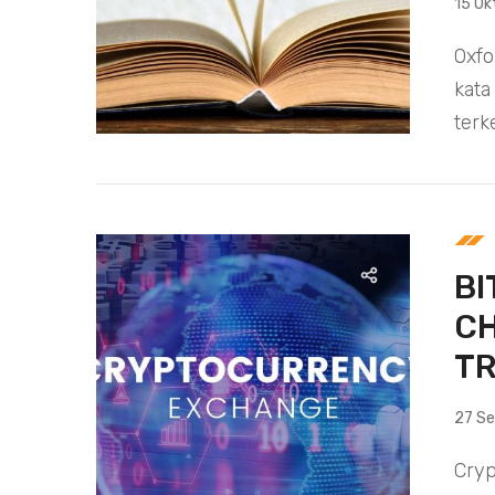
15 Ok
Oxfo
kata
terke
BI
CH
TR
27 S
Cryp