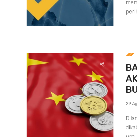
memp
peri
BA
AK
B
29 Ag
Dila
dika
untu