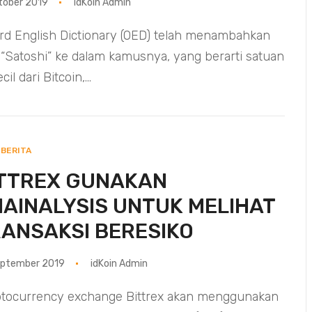
tober 2019
idKoin Admin
rd English Dictionary (OED) telah menambahkan
 “Satoshi” ke dalam kamusnya, yang berarti satuan
cil dari Bitcoin,...
BERITA
TTREX GUNAKAN
AINALYSIS UNTUK MELIHAT
ANSAKSI BERESIKO
eptember 2019
idKoin Admin
tocurrency exchange Bittrex akan menggunakan