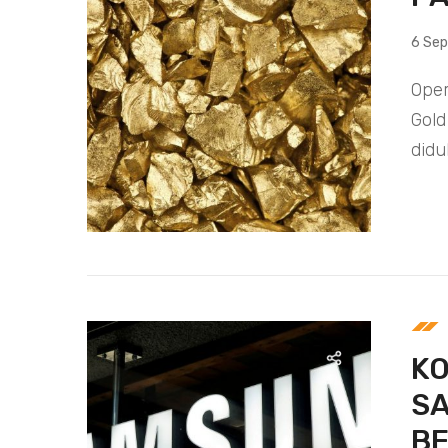
6 Se
Oper
Gold
didu
KO
S
B