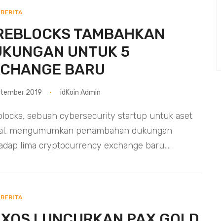
BERITA
IREBLOCKS TAMBAHKAN
UKUNGAN UNTUK 5
XCHANGE BARU
ptember 2019
idKoin Admin
blocks, sebuah cybersecurity startup untuk aset
ital, mengumumkan penambahan dukungan
adap lima cryptocurrency exchange baru,...
BERITA
XOS LUNCURKAN PAX GOLD