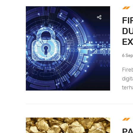
F
D
E
6 Se
Fire
dig
terh
PA