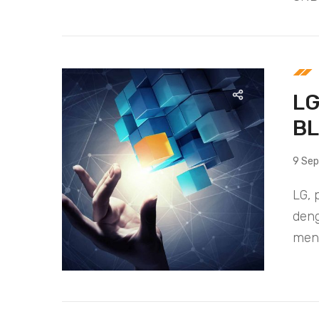
LG
B
9 Se
LG, 
den
menc