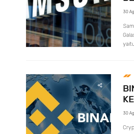
30 Ag
Sam
Gala
yait
BI
K
30 Ag
Cryp