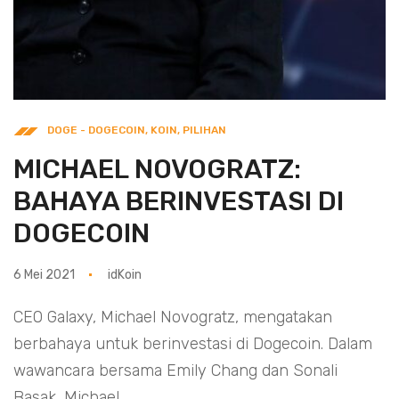
DOGE - DOGECOIN
,
KOIN
,
PILIHAN
MICHAEL NOVOGRATZ:
BAHAYA BERINVESTASI DI
DOGECOIN
6 Mei 2021
idKoin
CEO Galaxy, Michael Novogratz, mengatakan
berbahaya untuk berinvestasi di Dogecoin. Dalam
wawancara bersama Emily Chang dan Sonali
Basak, Michael...