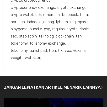
crypto
cryptocurrency
cryptocurrency exchange
crypto exchange
crypto wallet
eth
ethereum
facebook
hara
hart
ico
indodax
jepang
lyfe
mining
npxs
playgame
pundi x
pxg
regulasi crypto
ripple
sec
stablecoin
teknologi blockchain
ten
tokenomy
tokenomy exchange
tokenomy launchpad
tron
trx
vex
vexanium
vexgift
wallet
xrp
JANGAN LEWATKAN ARTIKEL MENARIK LAINNYA