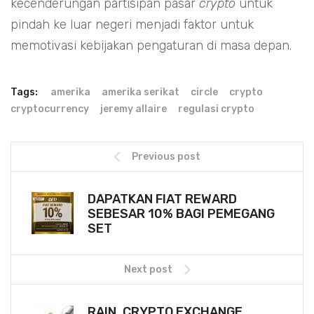
kecenderungan partisipan pasar
crypto
untuk
pindah ke luar negeri menjadi faktor untuk
memotivasi kebijakan pengaturan di masa depan.
Tags:
amerika
amerika serikat
circle
crypto
cryptocurrency
jeremy allaire
regulasi crypto
Previous post
DAPATKAN FIAT REWARD
SEBESAR 10% BAGI PEMEGANG
SET
Next post
RAIN, CRYPTO EXCHANGE