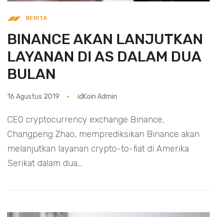
BERITA
BINANCE AKAN LANJUTKAN
LAYANAN DI AS DALAM DUA
BULAN
16 Agustus 2019
idKoin Admin
CEO cryptocurrency exchange Binance,
Changpeng Zhao, memprediksikan Binance akan
melanjutkan layanan crypto-to-fiat di Amerika
Serikat dalam dua...