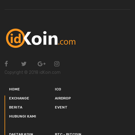
Copyright © 2018 idKoin.com
HOME
ICO
EXCHANGE
AIRDROP
BERITA
EVENT
HUBUNGI KAMI
DAFTAR KOIN
BTC - BITCOIN