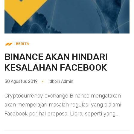
BERITA
BINANCE AKAN HINDARI
KESALAHAN FACEBOOK
30 Agustus 2019
idKoin Admin
Cryptocurrency exchange Binance mengatakan
akan mempelajari masalah regulasi yang dialami
Facebook perihal proposal Libra, seperti yang...