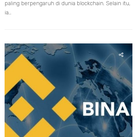
paling berpengaruh di dunia blockchain. Selain itu,
ia...