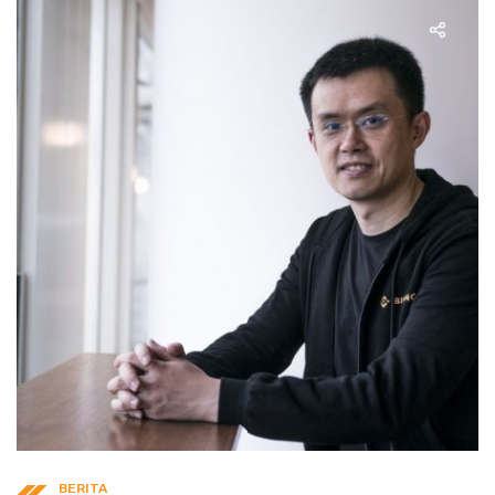
BERITA