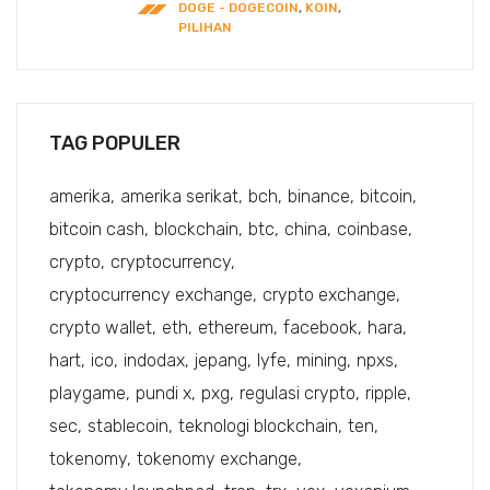
DOGE - DOGECOIN
,
KOIN
,
PILIHAN
TAG POPULER
amerika
amerika serikat
bch
binance
bitcoin
bitcoin cash
blockchain
btc
china
coinbase
crypto
cryptocurrency
cryptocurrency exchange
crypto exchange
crypto wallet
eth
ethereum
facebook
hara
hart
ico
indodax
jepang
lyfe
mining
npxs
playgame
pundi x
pxg
regulasi crypto
ripple
sec
stablecoin
teknologi blockchain
ten
tokenomy
tokenomy exchange