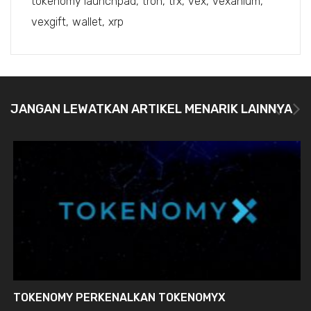
tokenomy launchpad
tron
trx
vex
vexanium
vexgift
wallet
xrp
JANGAN LEWATKAN ARTIKEL MENARIK LAINNYA
TOKENOMY PERKENALKAN TOKENOMYX