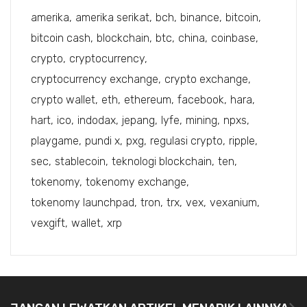
amerika
amerika serikat
bch
binance
bitcoin
bitcoin cash
blockchain
btc
china
coinbase
crypto
cryptocurrency
cryptocurrency exchange
crypto exchange
crypto wallet
eth
ethereum
facebook
hara
hart
ico
indodax
jepang
lyfe
mining
npxs
playgame
pundi x
pxg
regulasi crypto
ripple
sec
stablecoin
teknologi blockchain
ten
tokenomy
tokenomy exchange
tokenomy launchpad
tron
trx
vex
vexanium
vexgift
wallet
xrp