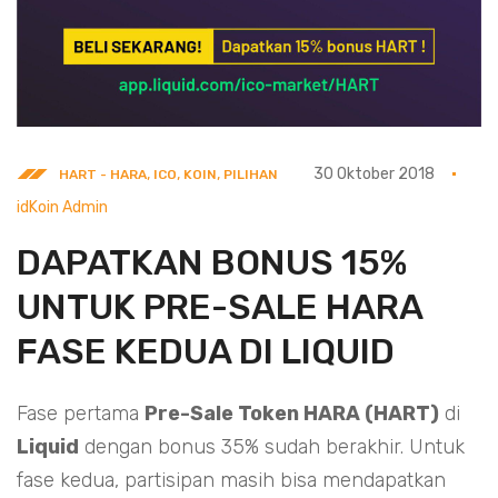
,
,
,
30 Oktober 2018
HART - HARA
ICO
KOIN
PILIHAN
idKoin Admin
DAPATKAN BONUS 15%
UNTUK PRE-SALE HARA
FASE KEDUA DI LIQUID
Fase pertama
Pre-Sale Token HARA (HART)
di
Liquid
dengan bonus 35% sudah berakhir. Untuk
fase kedua, partisipan masih bisa mendapatkan