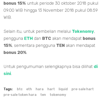
bonus 15%
untuk periode 30 oktober 2018 pukul
09:00 WIB hingga 13 November 2018 pukul 08:59
WIB.
Selain itu, untuk pembelian melalui
Tokenomy
,
pengguna
ETH
dan
BTC
akan mendapat
bonus
15%
, sementara pengguna
TEN
akan mendapat
bonus 20%
.
Untuk pengumuman selengkapnya bisa dilihat
di
sini
.
Tags:
btc
eth
hara
hart
liquid
pre-sale hart
pre-sale token hara
ten
tokenomy