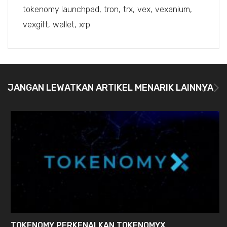
tokenomy launchpad
tron
trx
vex
vexanium
vexgift
wallet
xrp
JANGAN LEWATKAN ARTIKEL MENARIK LAINNYA
TOKENOMY PERKENALKAN TOKENOMYX