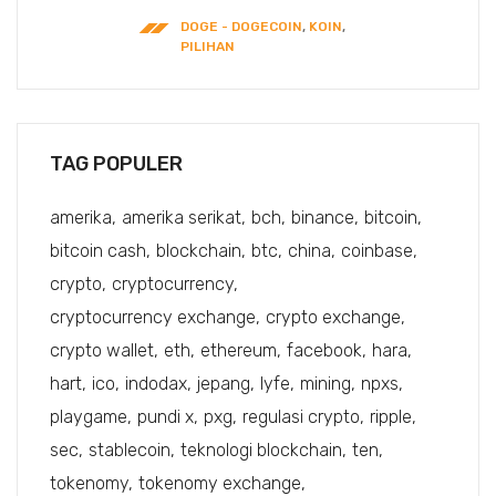
DOGE - DOGECOIN
,
KOIN
,
PILIHAN
TAG POPULER
amerika
amerika serikat
bch
binance
bitcoin
bitcoin cash
blockchain
btc
china
coinbase
crypto
cryptocurrency
cryptocurrency exchange
crypto exchange
crypto wallet
eth
ethereum
facebook
hara
hart
ico
indodax
jepang
lyfe
mining
npxs
playgame
pundi x
pxg
regulasi crypto
ripple
sec
stablecoin
teknologi blockchain
ten
tokenomy
tokenomy exchange