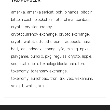
TAG POPULER
amerika
amerika serikat
bch
binance
bitcoin
bitcoin cash
blockchain
btc
china
coinbase
crypto
cryptocurrency
cryptocurrency exchange
crypto exchange
crypto wallet
eth
ethereum
facebook
hara
hart
ico
indodax
jepang
lyfe
mining
npxs
playgame
pundi x
pxg
regulasi crypto
ripple
sec
stablecoin
teknologi blockchain
ten
tokenomy
tokenomy exchange
tokenomy launchpad
tron
trx
vex
vexanium
vexgift
wallet
xrp