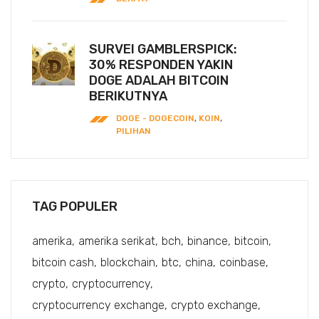
SURVEI GAMBLERSPICK:
30% RESPONDEN YAKIN
DOGE ADALAH BITCOIN
BERIKUTNYA
DOGE - DOGECOIN
,
KOIN
,
PILIHAN
TAG POPULER
amerika
amerika serikat
bch
binance
bitcoin
bitcoin cash
blockchain
btc
china
coinbase
crypto
cryptocurrency
cryptocurrency exchange
crypto exchange