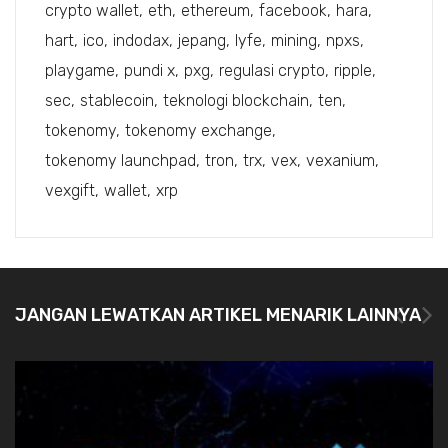
crypto wallet
eth
ethereum
facebook
hara
hart
ico
indodax
jepang
lyfe
mining
npxs
playgame
pundi x
pxg
regulasi crypto
ripple
sec
stablecoin
teknologi blockchain
ten
tokenomy
tokenomy exchange
tokenomy launchpad
tron
trx
vex
vexanium
vexgift
wallet
xrp
JANGAN LEWATKAN ARTIKEL MENARIK LAINNYA