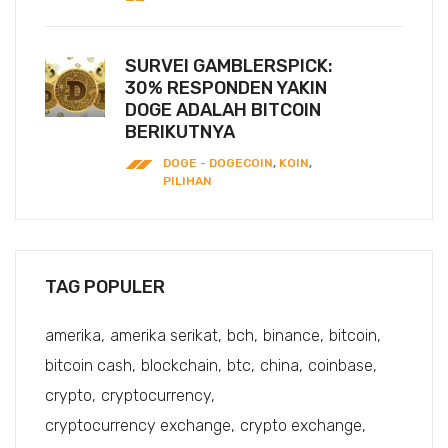
SURVEI GAMBLERSPICK:
30% RESPONDEN YAKIN
DOGE ADALAH BITCOIN
BERIKUTNYA
DOGE - DOGECOIN
,
KOIN
,
PILIHAN
TAG POPULER
amerika
amerika serikat
bch
binance
bitcoin
bitcoin cash
blockchain
btc
china
coinbase
crypto
cryptocurrency
cryptocurrency exchange
crypto exchange