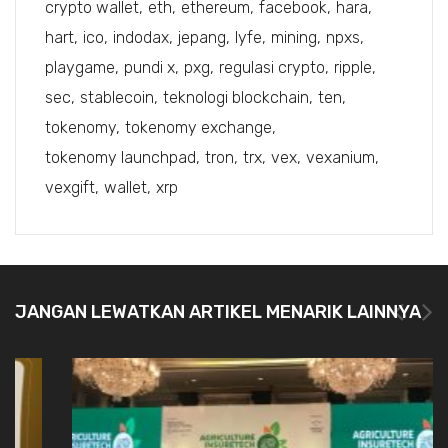
crypto wallet
eth
ethereum
facebook
hara
hart
ico
indodax
jepang
lyfe
mining
npxs
playgame
pundi x
pxg
regulasi crypto
ripple
sec
stablecoin
teknologi blockchain
ten
tokenomy
tokenomy exchange
tokenomy launchpad
tron
trx
vex
vexanium
vexgift
wallet
xrp
JANGAN LEWATKAN ARTIKEL MENARIK LAINNYA