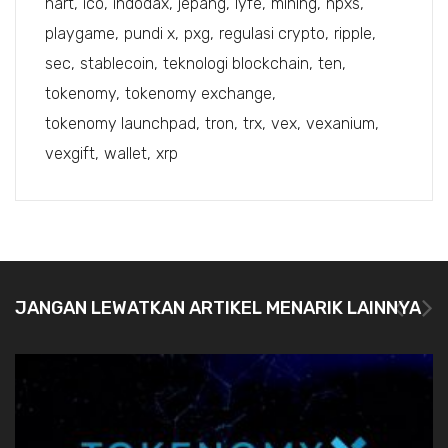
hart
ico
indodax
jepang
lyfe
mining
npxs
playgame
pundi x
pxg
regulasi crypto
ripple
sec
stablecoin
teknologi blockchain
ten
tokenomy
tokenomy exchange
tokenomy launchpad
tron
trx
vex
vexanium
vexgift
wallet
xrp
JANGAN LEWATKAN ARTIKEL MENARIK LAINNYA