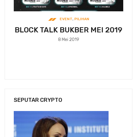
EVENT
,
PILIHAN
G
BLOCK TALK BUKBER MEI 2019
 12
8 Mei 2019
I
SEPUTAR CRYPTO