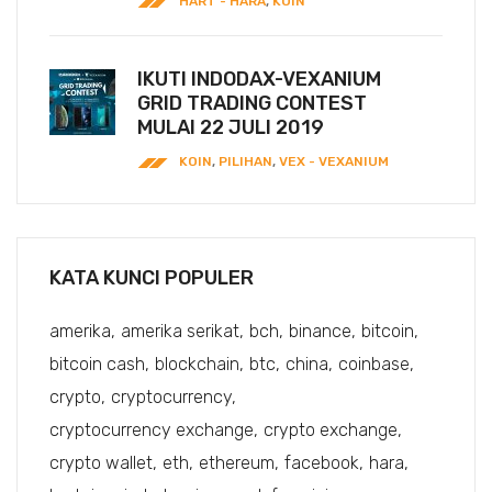
HART - HARA
,
KOIN
IKUTI INDODAX-VEXANIUM
GRID TRADING CONTEST
MULAI 22 JULI 2019
KOIN
,
PILIHAN
,
VEX - VEXANIUM
KATA KUNCI POPULER
amerika
amerika serikat
bch
binance
bitcoin
bitcoin cash
blockchain
btc
china
coinbase
crypto
cryptocurrency
cryptocurrency exchange
crypto exchange
crypto wallet
eth
ethereum
facebook
hara